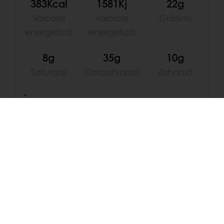
383Kcal
1581Kj
22g
Valoare
Valoare
Grăsimi
energetică
energetică
8g
35g
10g
Saturate
Carbohidrați
Zaharuri
*
Arată mai mult
DESCOPERĂ
MAI MULTE REȚETE