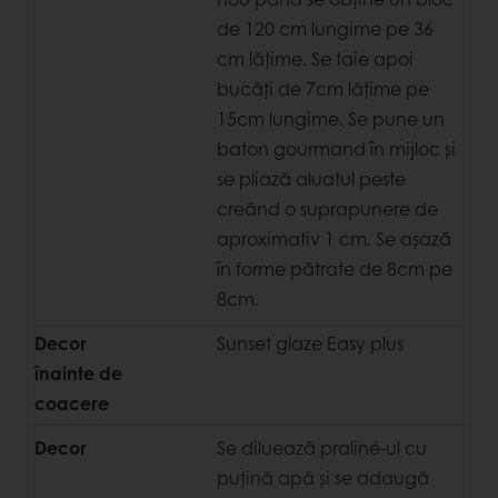
de 120 cm lungime pe 36
cm lățime. Se taie apoi
bucăți de 7cm lățime pe
15cm lungime. Se pune un
baton gourmand în mijloc și
se pliază aluatul peste
creând o suprapunere de
aproximativ 1 cm. Se așază
în forme pătrate de 8cm pe
8cm.
Decor
Sunset glaze Easy plus
înainte de
coacere
Decor
Se diluează praliné-ul cu
puțină apă și se adaugă