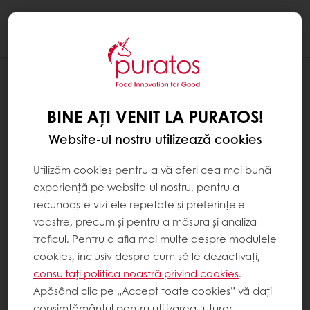
Togg
navi
REȚETE
PAIN AU CHOCOLAT CREATIV
BINE AȚI VENIT LA PURATOS!
Website-ul nostru utilizează cookies
Utilizăm cookies pentru a vă oferi cea mai bună
experiență pe website-ul nostru, pentru a
recunoaște vizitele repetate și preferințele
voastre, precum și pentru a măsura și analiza
traficul. Pentru a afla mai multe despre modulele
cookies, inclusiv despre cum să le dezactivați,
consultați politica noastră privind cookies
.
Apăsând clic pe „Accept toate cookies” vă dați
consimțământul pentru utilizarea tuturor