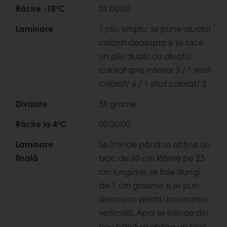
Răcire -18°C
01:00:00
Laminare
1 pliu simplu, se pune aluatul
colorat deasupra și se face
un pliu dublu cu aluatul
colorat spre interior 3 / 1 strat
colorat/ 6 / 1 strat colorat/ 3
Divizare
59 grame
Răcire la 4°C
00:30:00
Laminare
Se întinde până se obține un
finală
bloc de 60 cm lățime pe 25
cm lungime, se taie dungi
de 1 cm grosime și se pun
deasupra pentru laminarea
verticală. Apoi se întinde din
nou până se obține un bloc