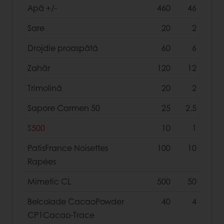
Apă +/-
460
46
Sare
20
2
Drojdie proaspătă
60
6
Zahăr
120
12
Trimolină
20
2
Sapore Carmen 50
25
2.5
S500
10
1
PatisFrance Noisettes
100
10
Rapées
Mimetic CL
500
50
Belcolade CacaoPowder
40
4
CP1Cacao-Trace