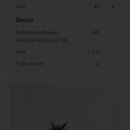
Apă
40
4
Decor
PatisFrance Praliné
450
Amande Marcona 70%
Apă
112.5
Fulgi de sare
2