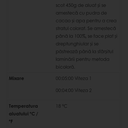
scot 450g de aluat și se
amestecă cu pudra de
cacao și apa pentru a crea
stratul colorat. Se amestecă
până la 100%, se face plat și
dreptunghiular și se
păstrează până la sfârșitul
laminării pentru metoda
bicoloră.
Mixare
00:05:00 Viteza 1
00:04:00 Viteza 2
Temperatura
18 °C
aluatului ºC /
ºF